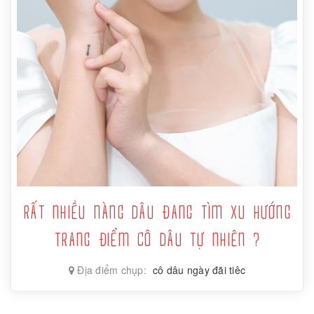
RẤT NHIỀU NÀNG DÂU ĐANG TÌM XU HƯỚNG
TRANG ĐIỂM CÔ DÂU TỰ NHIÊN ?
Địa điểm chụp:
cô dâu ngày đãi tiêc