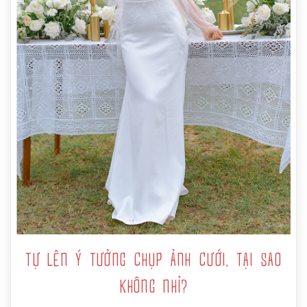
TỰ LÊN Ý TƯỞNG CHỤP ẢNH CƯỚI, TẠI SAO
KHÔNG NHỈ?