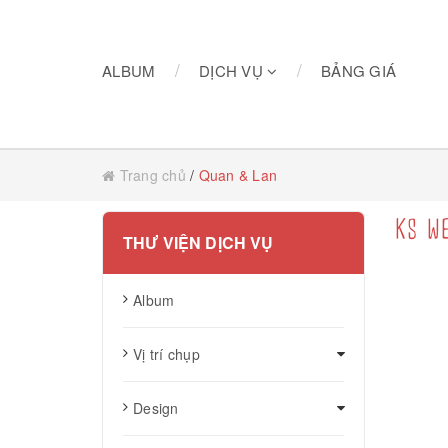
/
/
/
ALBUM
DỊCH VỤ
BẢNG GIÁ
Trang chủ
/
Quan & Lan
KS WE
THƯ VIỆN DỊCH VỤ
Album
Vị trí chụp
Design