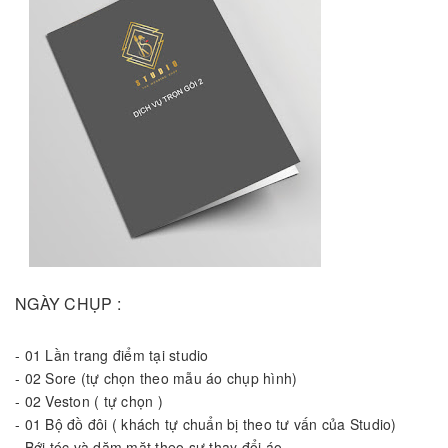
NGÀY CHỤP :
-
01 Lần trang điểm tại studio
-
02 Sore (tự chọn theo mẫu áo chụp hình)
-
02 Veston ( tự chọn )
-
01 Bộ đồ đôi ( khách tự chuẩn bị theo tư vấn của Studio)
-
Bới tóc và dặm mặt theo sự thay đổi áo