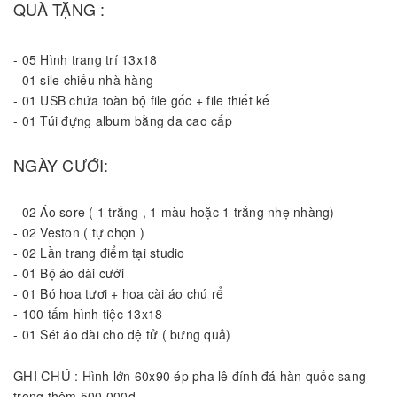
QUÀ TẶNG :
-
05 Hình trang trí 13x18
-
01 sile chiếu nhà hàng
-
01 USB chứa toàn bộ file gốc + file thiết kế
-
01 Túi đựng album bằng da cao cấp
NGÀY CƯỚI:
-
02 Áo sore ( 1 trắng , 1 màu hoặc 1 trắng nhẹ nhàng)
-
02 Veston ( tự chọn )
-
02 Lần trang điểm tại studio
-
01 Bộ áo dài cưới
-
01 Bó hoa tươi + hoa cài áo chú rể
-
100 tấm hình tiệc 13x18
-
01 Sét áo dài cho đệ tử ( bưng quả)
GHI CHÚ
: Hình lớn 60x90 ép pha lê đính đá hàn quốc sang
trọng thêm 500.000đ.