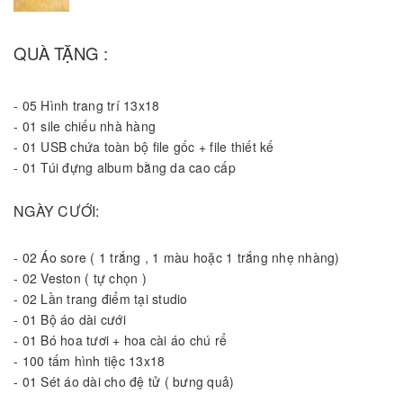
QUÀ TẶNG :
-
05 Hình trang trí 13x18
-
01 sile chiếu nhà hàng
-
01 USB chứa toàn bộ file gốc + file thiết kế
-
01 Túi đựng album bằng da cao cấp
NGÀY CƯỚI:
-
02 Áo sore ( 1 trắng , 1 màu hoặc 1 trắng nhẹ nhàng)
-
02 Veston ( tự chọn )
-
02 Lần trang điểm tại studio
-
01 Bộ áo dài cưới
-
01 Bó hoa tươi + hoa cài áo chú rể
-
100 tấm hình tiệc 13x18
-
01 Sét áo dài cho đệ tử ( bưng quả)